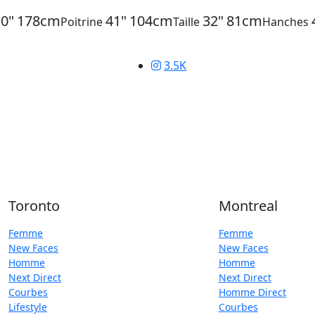
10"
178cm
41"
104cm
32"
81cm
Poitrine
Taille
Hanches
3.5K
Toronto
Montreal
Femme
Femme
New Faces
New Faces
Homme
Homme
Next Direct
Next Direct
Courbes
Homme Direct
Lifestyle
Courbes