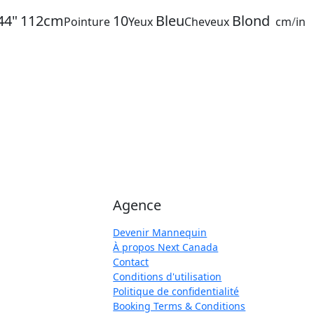
44"
112cm
10
Bleu
Blond
Pointure
Yeux
Cheveux
cm
/
in
Agence
Devenir Mannequin
À propos Next Canada
Contact
Conditions d'utilisation
Politique de confidentialité
Booking Terms & Conditions