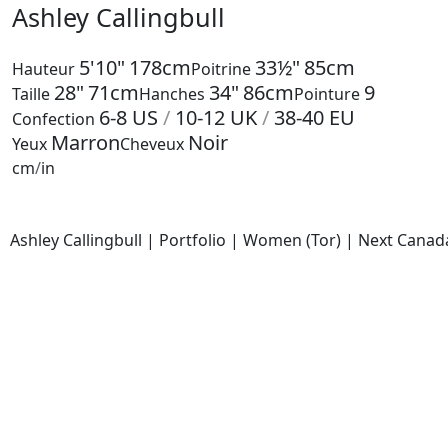
Ashley Callingbull
5'10"
178cm
33½"
85cm
Hauteur
Poitrine
28"
71cm
34"
86cm
9
Taille
Hanches
Pointure
6-8
US
/
10-12
UK
/
38-40
EU
Confection
Marron
Noir
Yeux
Cheveux
cm
/
in